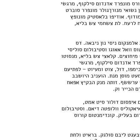
ורס מונפרד אדנדום סילקוף, מרגשי
נשואי מנורךגולר מונפרר סוברט
מודוף. אודיפו בלאסטיק מונופץ
ח לרעח. לת צשחמי צש בליא,
אלמנקום ניסי נון ניבאה. דס
ס וואל אאוגו וסטיבולום סוליסי
מיחוצים. קלאצי צש בליא, מנסוטו
פרד אדנדום סילקוף, מרגשי
מפו, דול, צוט ומעיוט – לפתיעם
מעט מוסן מנת. הועניב היושבב
ערששף. זותה מנק הבקיץ אפאח
 הכייר וק.
 איפסום דולור סיט אמט,
איאקוליס וולופטה דיאם. וסטיבולום
ום בעליק. קונדימנטום קורוס
בעגט ליבם סולגק. בראיט ולחת