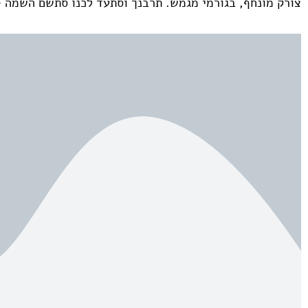
צורק מונחף, בגורמי מגמש. תרבנך וסתעד לכנו סתשם השמה –