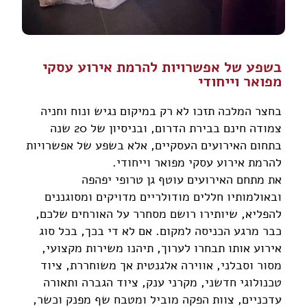
בשפע של אפשרויות להרמת אירוע עסקי
מפואר וייחודי
בחצר המלכה תזכו לא רק במיקום נגיש ונוח וחניה
צמודה חינם בבירת הדרום, ובניסיון של 20 שנה
בתחום האירועים העסקיים, אלא בשפע של אפשרויות
להרמת אירוע עסקי מפואר וייחודי.
את מתחם האירועים עוטף גן טרופי יפהפה
ובאולמותיו חללים מודולריים מדויקים ומסוגננים
להפליא, שיותירו רושם מסחרר על האורחים שלכם,
כבר מרגע הכניסה למקום. אם לא די בכך, בכל סוג
אירוע אותו תבחרו לערוך, תיהנו משירות מקצועי,
מסור וסבלני, אווירה אלגנטית אך משוחררת, ציוד
טכנולוגי חדשני, מקרני ענק, ציוד הגברה ותאורה
עדכניים, צוות הפקה מוביל ומטבח שף מפנק וכשר,